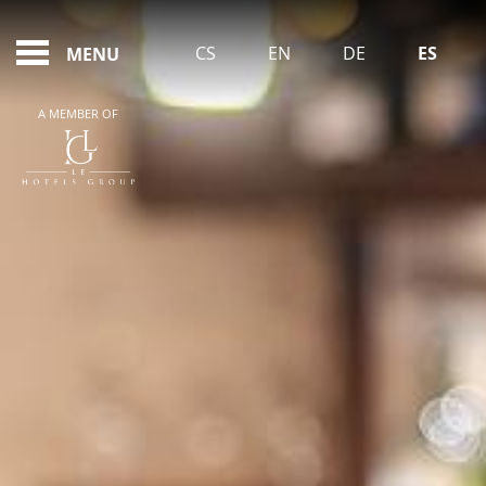
FEATURED - SLIDES
CS
EN
DE
ES
MENU
A MEMBER OF