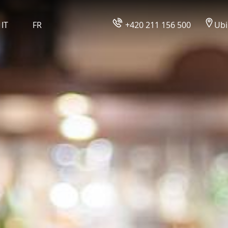
IT
FR
+420 211 156 500
Ubi