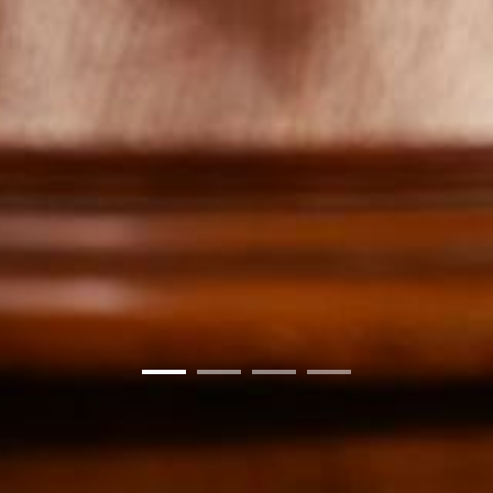
01
02
03
04