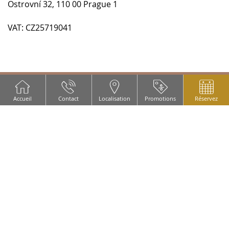
Ostrovní 32, 110 00 Prague 1
VAT: CZ25719041
Accueil
Contact
Localisation
Promotions
Réservez
BANNERS
É
Au
ur
él
or
de
oc