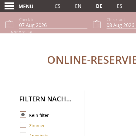
CS
EN
DE
ES
MENÜ
Check-in
Check-out
A MEMBER OF
ONLINE-RESERVIER
ONLINE-RESERV
FILTERN NACH...
Kein filter
Zimmer
Angebote