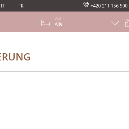
IT
FR
+420 211 156 500
Wählen
UNG
IERUNG